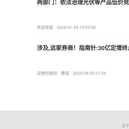
两部门：依法治理光伏等产品低价竞
秀目传媒
2026-01-24 19:03:08
涉及,这家券商！指南针:30亿定增终
证券时报网
曹晨
2025-08-05 21:44
关