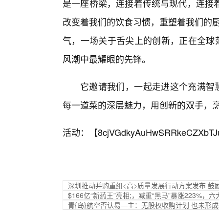
是一座桥梁，连接着传统与现代，连接
改变着我们的饮食习惯，重塑着我们的厨房
气，一场关于舌尖上的创新，正在全球范
风潮中最耀眼的先锋。
它邀请我们，一起走进这个充满智慧
每一道菜的深层魅力，用创新的双手，烹
活动：【
8cjVGdkyAuHwSRRkeCZXbTJ
深圳推动并购重组<高>质量发展行动方案发布 
$166亿“新药王”亮相;，减重“黑马”暴涨223%
青{岛}航空否认易—主：无股权收购计划 也未形