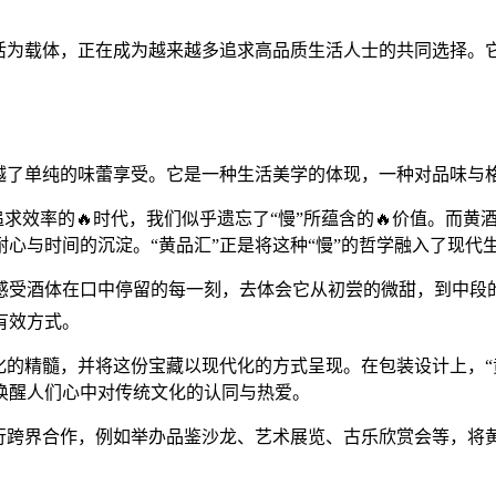
生活为载体，正在成为越来越多追求高品质生活人士的共同选择。
超越了单纯的味蕾享受。它是一种生活美学的体现，一种对品味与
追求效率的🔥时代，我们似乎遗忘了“慢”所蕴含的🔥价值。而
心与时间的沉淀。“黄品汇”正是将这种“慢”的哲学融入了现代
感受酒体在口中停留的每一刻，去体会它从初尝的微甜，到中段
有效方式。
化的精髓，并将这份宝藏以现代化的方式呈现。在包装设计上，“
唤醒人们心中对传统文化的认同与热爱。
进行跨界合作，例如举办品鉴沙龙、艺术展览、古乐欣赏会等，将