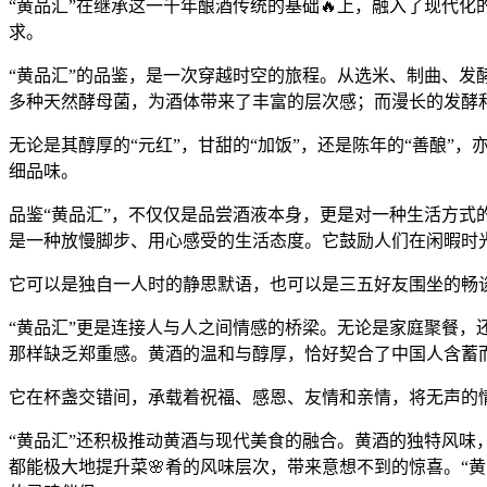
“黄品汇”在继承这一千年酿酒传统的基础🔥上，融入了现代
求。
“黄品汇”的品鉴，是一次穿越时空的旅程。从选米、制曲、发
多种天然酵母菌，为酒体带来了丰富的层次感；而漫长的发酵
无论是其醇厚的“元红”，甘甜的“加饭”，还是陈年的“善酿”
细品味。
品鉴“黄品汇”，不仅仅是品尝酒液本身，更是对一种生活方式
是一种放慢脚步、用心感受的生活态度。它鼓励人们在闲暇时
它可以是独自一人时的静思默语，也可以是三五好友围坐的畅谈
“黄品汇”更是连接人与人之间情感的桥梁。无论是家庭聚餐，
那样缺乏郑重感。黄酒的温和与醇厚，恰好契合了中国人含蓄
它在杯盏交错间，承载着祝福、感恩、友情和亲情，将无声的
“黄品汇”还积极推动黄酒与现代美食的融合。黄酒的独特风
都能极大地提升菜🌸肴的风味层次，带来意想不到的惊喜。“