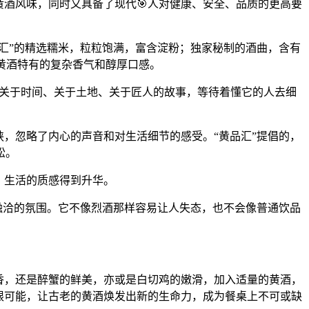
黄酒风味，同时又具备了现代🎯人对健康、安全、品质的更高要
汇”的精选糯米，粒粒饱满，富含淀粉；独家秘制的酒曲，含有
黄酒特有的复杂香气和醇厚口感。
一个关于时间、关于土地、关于匠人的故事，等待着懂它的人去细
挟，忽略了内心的声音和对生活细节的感受。“黄品汇”提倡的，
松。
，生活的质感得到升华。
融洽的氛围。它不像烈酒那样容易让人失态，也不会像普通饮品
香，还是醉蟹的鲜美，亦或是白切鸡的嫩滑，加入适量的黄酒，
无限可能，让古老的黄酒焕发出新的生命力，成为餐桌上不可或缺