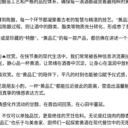
化的酿造工艺和严格的品控体系，确保每一滴酒都蕴含着最纯粹的
酵到陈酿，每一个环节都凝聚着古老的智慧与精湛的技艺。“黄品
和陈酿过程，则让酒中的醇类、酯类等物质充分转化，形成😎了
，亦或是珍藏的“特酿”，“黄品汇”的每一款产品，都仿佛在讲述
的🔥欣赏。在快节奏的现代生活中，我们常常被各种信息洪流裹
光，静心品一杯黄酒，让思绪在酒香中沉淀，让身心在温润中放
欢笑。在“黄品汇”的陪伴下，平凡的时刻也能被🤔赋予仪式感
还是朋友小酌，一杯“黄品汇”都能拉近彼此的距离，营造出温馨
而真挚的情感表达方式。
情感化作流动的甘醇，在唇齿间回荡，在心田中蔓延。
味，不仅可以单独品饮，更是绝佳的烹饪佐料。无论是红烧肉的醇
黄品汇”也乐于与美食家、厨师们一起探索黄酒在现代餐饮中的