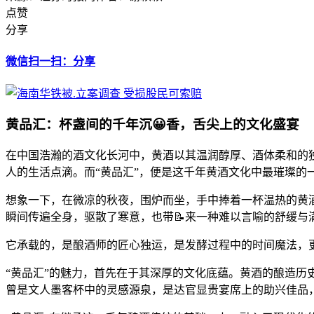
点赞
分享
微信扫一扫：分享
黄品汇：杯盏间的千年沉😀香，舌尖上的文化盛宴
在中国浩瀚的酒文化长河中，黄酒以其温润醇厚、酒体柔和的
人的生活点滴。而“黄品汇”，便是这千年黄酒文化中最璀璨的
想象一下，在微凉的秋夜，围炉而坐，手中捧着一杯温热的黄
瞬间传遍全身，驱散了寒意，也带📝来一种难以言喻的舒缓与
它承载的，是酿酒师的匠心独运，是发酵过程中的时间魔法，更
“黄品汇”的魅力，首先在于其深厚的文化底蕴。黄酒的酿造历
曾是文人墨客杯中的灵感源泉，是达官显贵宴席上的助兴佳品