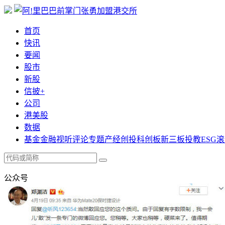
首页
快讯
要闻
股市
新股
信披+
公司
港美股
数据
基金
金融
视听
评论
专题
产经
创投
科创板
新三板
投教
ESG
滚
公众号